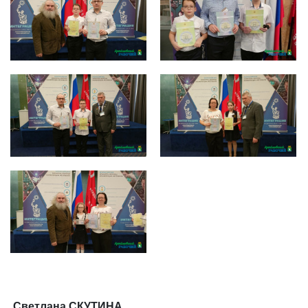
566
562
563
564
565
Светлана СКУТИНА