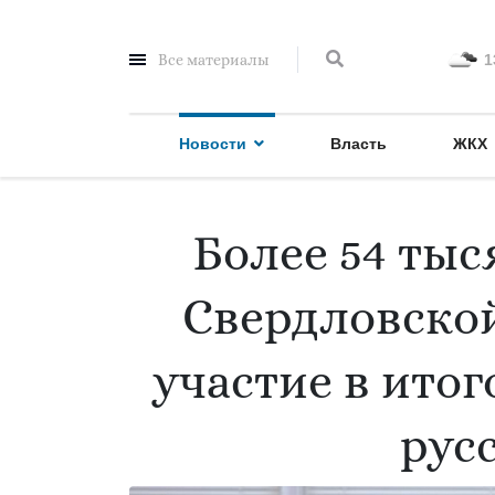
Все материалы
1
Новости
Власть
ЖКХ
Более 54 ты
Свердловско
участие в ито
рус