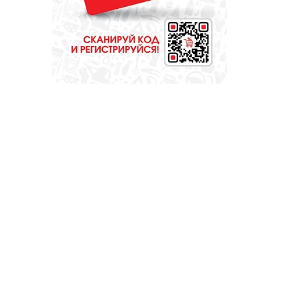
МЕДИЦИНА
Они «пробуют
профессию на
вкус»
ОБЩЕСТВО
Какие вирусы
могут уничтожить
домашних свиней
и птиц?
СПОРТ
Денис Паслер
поставил
футбольному