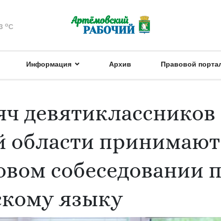
o
3
C
Информация
Архив
Правовой порта
сяч девятиклассников
й области принимают
говом собеседовании 
скому языку