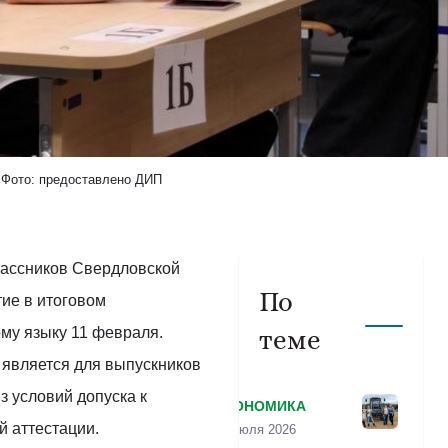
Фото: предоставлено ДИП
лассников Свердловской
По
ие в итоговом
му языку 11 февраля.
теме
 является для выпускников
з условий допуска к
ЭКОНОМИКА
й аттестации.
20 июля 2026