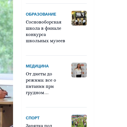
ОБРАЗОВАНИЕ
Сосновоборская
школа в финале
конкурса
школьных музеев
МЕДИЦИНА
От диеты до
режима: все о
питании при
грудном
вскармливании
СПОРТ
Зарядка под