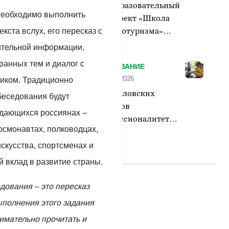
Образовательный
необходимо выполнить
проект «Школа
агротуризма»
екста вслух, его пересказ с
соберет в
ительной информации,
Екатеринбурге
ранных тем и диалог с
ОБРАЗОВАНИЕ
участников со
24 марта 2026
иком. Традиционно
всей России
10 свердловских
беседования будут
кластеров
дающихся россиянах –
«Профессионалитета»
космонавтах, полководцах,
признаны
высокоэффективными
искусства, спортсменах и
 вклад в развитие страны.
дования – это пересказ
ыполнения этого задания
имательно прочитать и