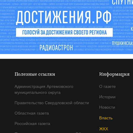
Полезные ссылки
Информация
Администрация Артемовского
О газете
муниципального округа
Истории
Правительство Свердловской области
Новости
Областная газета
Власть
Российская газета
ЖКХ