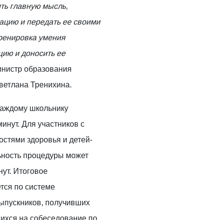
ить главную мысль,
ацию и передать ее своими
тренировка умения
ию и доносить ее
министр образования
ветлана Тренихина.
каждому школьнику
инут. Для участников с
стями здоровья и детей-
ьность процедуры может
нут. Итоговое
тся по системе
выпускников, получивших
шихся на собеседование по