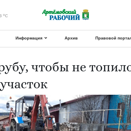
o
3
C
Информация
Архив
Правовой порта
убу, чтобы не топил
участок