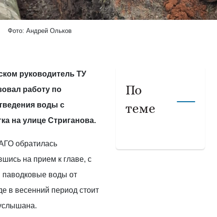
Фото: Андрей Ольков
ском руководитель ТУ
По
зовал работу по
тведения воды с
теме
ка на улице Стриганова.
АГО обратилась
вшись на прием к главе, с
и паводковые воды от
где в весенний период стоит
 услышана.