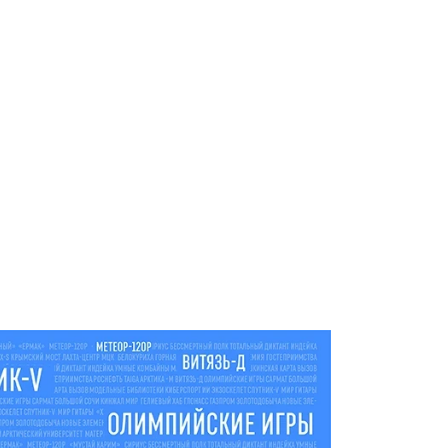
клубу «Урал»
задачу выйти в
Российскую
премьер-лигу
КУЛЬТУРА
Газманов, «Город
мастеров» и
музейные квесты