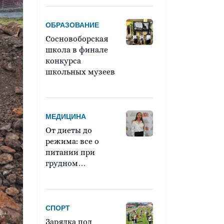
ОБРАЗОВАНИЕ
Сосновоборская
школа в финале
конкурса
школьных музеев
МЕДИЦИНА
От диеты до
режима: все о
питании при
грудном
вскармливании
СПОРТ
Зарядка под