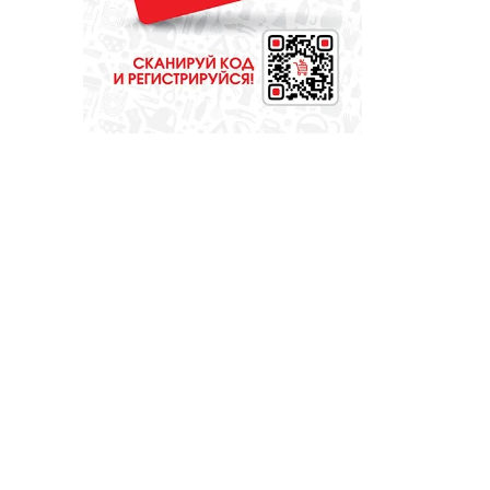
МЕДИЦИНА
Они «пробуют
профессию на
вкус»
ОБЩЕСТВО
Какие вирусы
могут уничтожить
домашних свиней
и птиц?
СПОРТ
Денис Паслер
поставил
футбольному