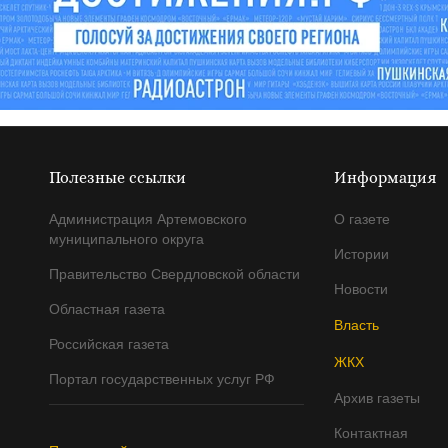
Полезные ссылки
Информация
Администрация Артемовского
О газете
муниципального округа
Истории
Правительство Свердловской области
Новости
Областная газета
Власть
Российская газета
ЖКХ
Портал государственных услуг РФ
Архив газеты
Контактная