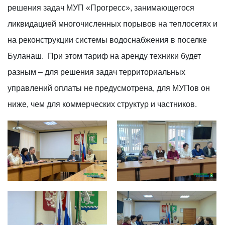
решения задач МУП «Прогресс», занимающегося
ликвидацией многочисленных порывов на теплосетях и
на реконструкции системы водоснабжения в поселке
Буланаш. При этом тариф на аренду техники будет
разным – для решения задач территориальных
управлений оплаты не предусмотрена, для МУПов он
ниже, чем для коммерческих структур и частников.
-G4ZnFJ-uT-
photo_2026-02-03_15-53-28
pfieUxYXuTCr2Zdh2KdMZWW0nuB