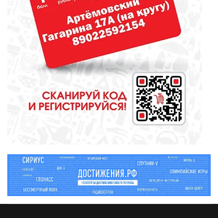
МЕДИЦИНА
От диеты до режима: все о
питании при грудном
вскармливании
СПОРТ
Зарядка под присмотром
полицейского