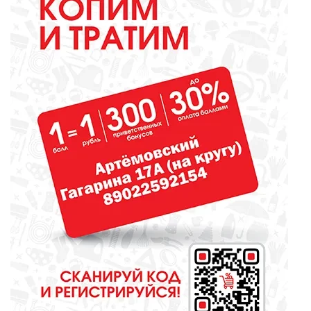
всей стране!
ОБРАЗОВАНИЕ
Сосновоборская школа в финале
конкурса школьных музеев
МЕДИЦИНА
От диеты до режима: все о
питании при грудном
вскармливании
СПОРТ
Зарядка под присмотром
полицейского