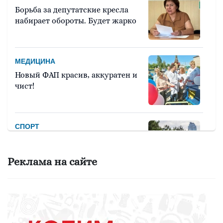
Борьба за депутатские кресла
набирает обороты. Будет жарко
МЕДИЦИНА
Новый ФАП красив, аккуратен и
чист!
СПОРТ
Девять тысяч человек примут
участие в легкоатлетическом
Реклама на сайте
марафоне «Европа – Азия»
ОБРАЗОВАНИЕ
Вы - лучший школьный
библиотекарь? Докажите это