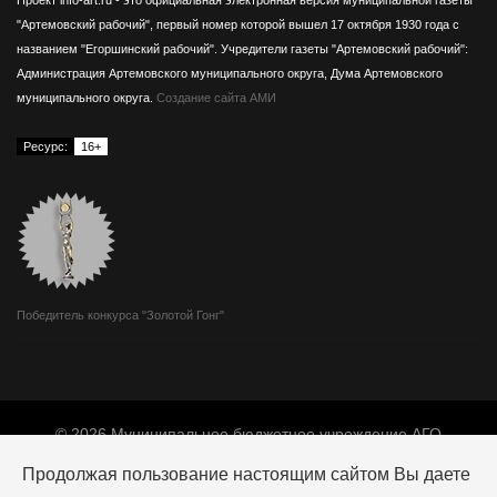
"Артемовский рабочий", первый номер которой вышел 17 октября 1930 года с
названием "Егоршинский рабочий".
Учредители газеты "Артемовский рабочий":
Администрация Артемовского муниципального округа, Дума Артемовского
муниципального округа.
Создание сайта АМИ
Ресурс:
16+
Победитель конкурса "Золотой Гонг"
© 2026 Муниципальное бюджетное учреждение АГО
«Издатель».
Продолжая пользование настоящим сайтом Вы даете
Адрес: 623780, г. Артемовский, ул. Мира, 10.