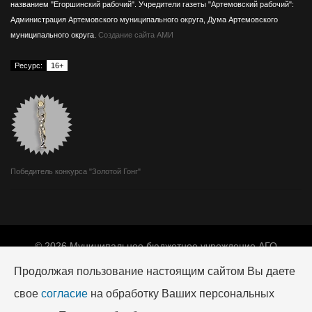
названием "Егоршинский рабочий".
Учредители газеты "Артемовский рабочий":
Администрация Артемовского муниципального округа, Дума Артемовского
муниципального округа.
Создание сайта АМИ
Ресурс:
16+
Победитель конкурса "Золотой Гонг"
© 2026 Муниципальное бюджетное учреждение АГО
«Издатель».
Продолжая пользование настоящим сайтом Вы даете
Адрес: 623780, г. Артемовский, ул. Мира, 10.
Телефон редакции: +7 (34363) 2-04-68, e-mail:
art-
свое
согласие
на обработку Ваших персональных
izdatel@mail.ru