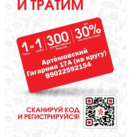
ОБРАЗОВАНИЕ
Сосновоборская школа в финале
конкурса школьных музеев
МЕДИЦИНА
От диеты до режима: все о
питании при грудном
вскармливании
СПОРТ
Зарядка под присмотром
полицейского