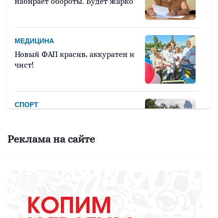
набирает обороты. Будет жарко
МЕДИЦИНА
Новый ФАП красив, аккуратен и
чист!
СПОРТ
Девять тысяч человек примут
участие в легкоатлетическом
Реклама на сайте
марафоне «Европа – Азия»
ОБРАЗОВАНИЕ
Вы - лучший школьный
библиотекарь? Докажите это
всей стране!