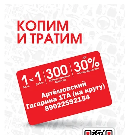
ОБРАЗОВАНИЕ
Вы - лучший школьный
библиотекарь? Докажите это
всей стране!
ОБРАЗОВАНИЕ
Сосновоборская школа в финале
конкурса школьных музеев
МЕДИЦИНА
От диеты до режима: все о
питании при грудном
вскармливании
СПОРТ
Зарядка под присмотром