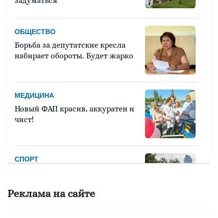
задуматься
ОБЩЕСТВО
Борьба за депутатские кресла
набирает обороты. Будет жарко
МЕДИЦИНА
Новый ФАП красив, аккуратен и
чист!
СПОРТ
Девять тысяч человек примут
участие в легкоатлетическом
Реклама на сайте
марафоне «Европа – Азия»