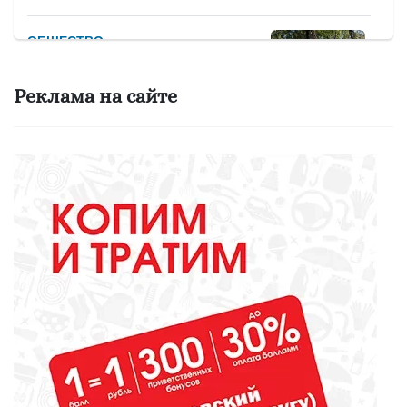
ОБЩЕСТВО
Красота требует... вашего голоса
на «Госуслугах»
Реклама на сайте
МЕДИЦИНА
Они «пробуют профессию на
вкус»
ОБЩЕСТВО
Какие вирусы могут уничтожить
домашних свиней и птиц?
СПОРТ