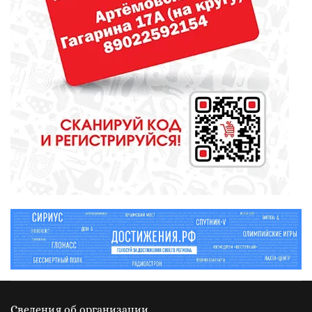
Денис Паслер поставил
футбольному клубу «Урал»
задачу выйти в Российскую
премьер-лигу
КУЛЬТУРА
Газманов, «Город мастеров» и
музейные квесты
Сведения об организации