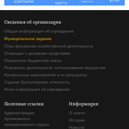
Сведения об организации
Общая информация об учреждении
Муниципальное задание
План финансово-хозяйственной деятельности
Операции с целевыми средствами
Показатели бюджетной сметы
Результаты деятельности, использование имущества
Контрольные мероприятия и их результаты
Годовая бухгалтерская отчетность
Иная информация об учреждении
Полезные ссылки
Информация
Администрация
О газете
Артемовского
Истории
муниципального округа
Новости