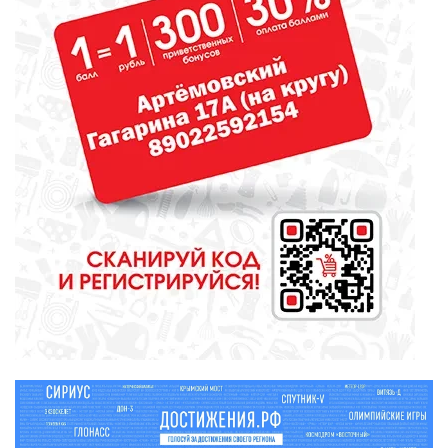
«Вместе – ради детей!»?
ОБЩЕСТВО
Красота требует... вашего голоса
на «Госуслугах»
МЕДИЦИНА
Они «пробуют профессию на
вкус»