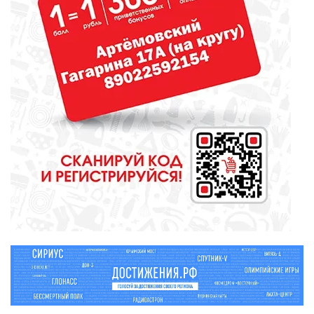
МЕДИЦИНА
От диеты до режима: все о
питании при грудном
вскармливании
СПОРТ
Зарядка под присмотром
полицейского