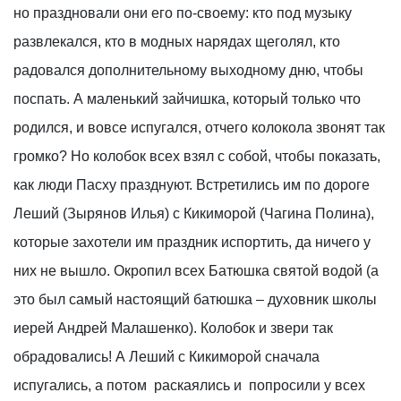
но праздновали они его по-своему: кто под музыку
развлекался, кто в модных нарядах щеголял, кто
радовался дополнительному выходному дню, чтобы
поспать. А маленький зайчишка, который только что
родился, и вовсе испугался, отчего колокола звонят так
громко? Но колобок всех взял с собой, чтобы показать,
как люди Пасху празднуют. Встретились им по дороге
Леший (Зырянов Илья) с Кикиморой (Чагина Полина),
которые захотели им праздник испортить, да ничего у
них не вышло. Окропил всех Батюшка святой водой (а
это был самый настоящий батюшка – духовник школы
иерей Андрей Малашенко). Колобок и звери так
обрадовались! А Леший с Кикиморой сначала
испугались, а потом раскаялись и попросили у всех