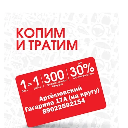
ОБРАЗОВАНИЕ
Вы - лучший школьный
библиотекарь? Докажите это
всей стране!
ОБРАЗОВАНИЕ
Сосновоборская школа в финале
конкурса школьных музеев
МЕДИЦИНА
От диеты до режима: все о
питании при грудном
вскармливании