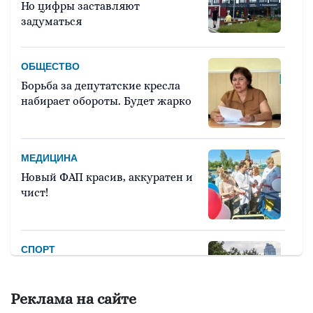
Но цифры заставляют
задуматься
ОБЩЕСТВО
Борьба за депутатские кресла
набирает обороты. Будет жарко
МЕДИЦИНА
Новый ФАП красив, аккуратен и
чист!
СПОРТ
Девять тысяч человек примут
участие в легкоатлетическом
Реклама на сайте
марафоне «Европа – Азия»