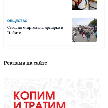
ОБЩЕСТВО
Сегодня стартовала ярмарка в
Ирбите
ЖКХ
Не превращайте свой двор в
Реклама на сайте
свалку!
МЕДИЦИНА
Наше здоровье - не статистика.
Но цифры заставляют
задуматься