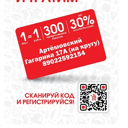
ОБЩЕСТВО
Борьба за депутатские кресла
набирает обороты. Будет жарко
МЕДИЦИНА
Новый ФАП красив, аккуратен и
чист!
СПОРТ
Девять тысяч человек примут
участие в легкоатлетическом
марафоне «Европа – Азия»