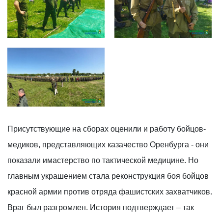
photo_2025-06-09_23-32-28
(3)
photo_2025-06-09_23-32-28
photo_2025-06-11_09-58-54
Присутствующие на сборах оценили и работу бойцов-
медиков, представляющих казачество Оренбурга - они
показали имастерство по тактической медицине. Но
главным украшением стала реконструкция боя бойцов
красной армии против отряда фашистских захватчиков.
Враг был разгромлен. История подтверждает – так