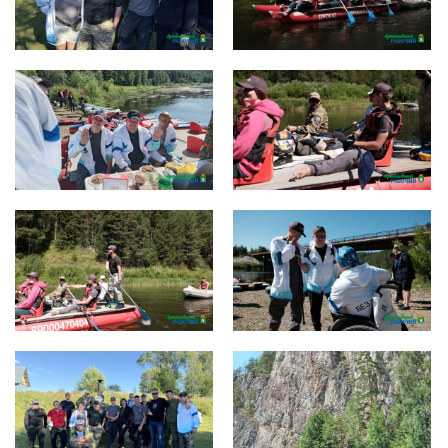
dee5e696-c333-43c6-83d5-
2a648b26-9168-4d70-8752-
aabda12553a8
54d3ead57441
6dae5499-3fa1-4032-ac22-
6e1de5c8-80f5-46f7-9cf5-
04b7ae117926
82806f89c20f
7a14afdd-9695-49af-8c7b-
8dd7f085-6a78-4d13-aa59-
263565abc584
f6743f071e65
092c913b-eb1e-4c1e-8c9b-
649d0305-a917-454b-a32e-
2fc94aa6bdd8
851981da9095