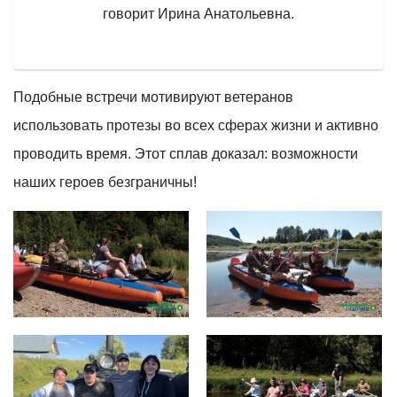
говорит Ирина Анатольевна.
Подобные встречи мотивируют ветеранов
использовать протезы во всех сферах жизни и активно
проводить время. Этот сплав доказал: возможности
наших героев безграничны!
6155784d-5ca5-4628-83cc-
ae18e532-0ff8-476e-94c3-
ba0b4f5b0e4c
3caf76556963