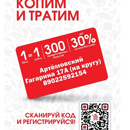
СПОРТ
Денис Паслер поставил
футбольному клубу «Урал»
задачу выйти в Российскую
премьер-лигу
КУЛЬТУРА
Газманов, «Город мастеров» и
музейные квесты
ОБЩЕСТВО
Огнеборцы из Покровского
показали достойный результат в
многоборье «Сила Урала»