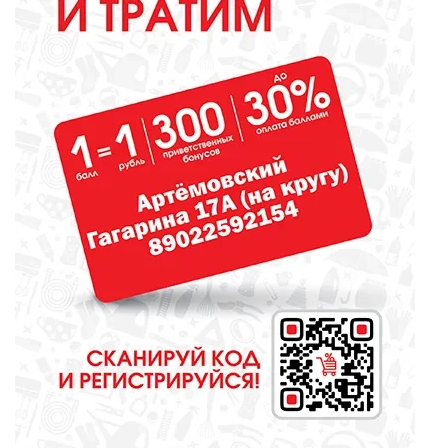
ОБРАЗОВАНИЕ
Сосновоборская школа в финале
конкурса школьных музеев
МЕДИЦИНА
От диеты до режима: все о
питании при грудном
вскармливании
СПОРТ
Зарядка под присмотром
полицейского