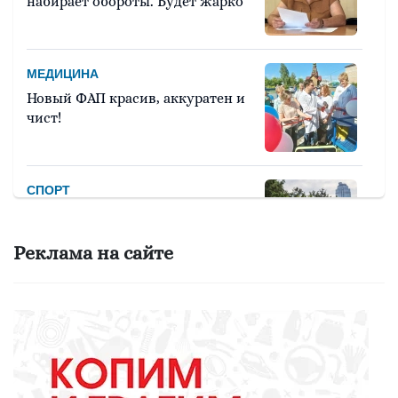
набирает обороты. Будет жарко
МЕДИЦИНА
Новый ФАП красив, аккуратен и
чист!
СПОРТ
Девять тысяч человек примут
участие в легкоатлетическом
Реклама на сайте
марафоне «Европа – Азия»
ОБРАЗОВАНИЕ
Вы - лучший школьный
библиотекарь? Докажите это
всей стране!