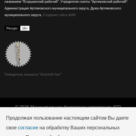
названием "Егоршинский рабочий".
Учредители газеты "Артемовский рабочий":
Администрация Артемовского муниципального округа, Дума Артемовского
муниципального округа.
Создание сайта АМИ
Ресурс:
16+
Победитель конкурса "Золотой Гонг"
© 2026 Муниципальное бюджетное учреждение АГО
«Издатель».
Продолжая пользование настоящим сайтом Вы даете
Адрес: 623780, г. Артемовский, ул. Мира, 10.
Телефон редакции: +7 (34363) 2-04-68, e-mail:
art-
свое
согласие
на обработку Ваших персональных
izdatel@mail.ru