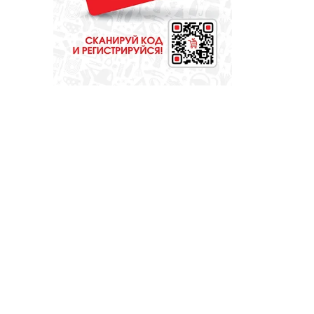
ОБЩЕСТВО
Опыт, практика,
признание: что
ждет делегации на
форуме «Вместе –
ради детей!»?
ОБЩЕСТВО
Красота требует...
вашего голоса на
«Госуслугах»
МЕДИЦИНА
Они «пробуют
профессию на
вкус»