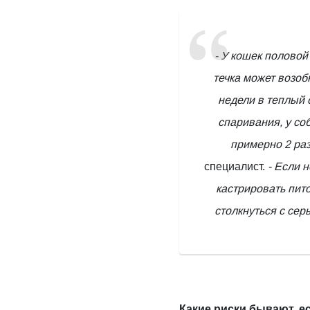
- У кошек половой
течка может возоб
недели в теплый 
спаривания, у со
примерно 2 раз
специалист.
- Если 
кастрировать пит
столкнуться с се
Какие риски бывают, е