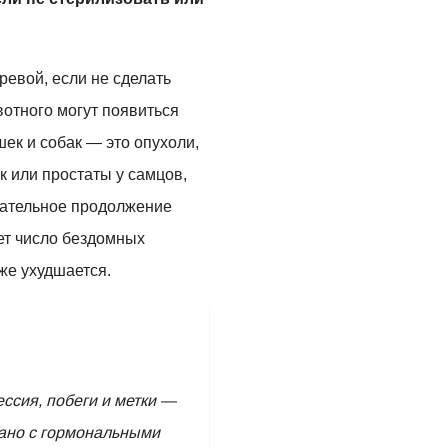
евой, если не сделать
отного могут появиться
шек и собак — это опухоли,
к или простаты у самцов,
лательное продолжение
ет число бездомных
же ухудшается.
ессия, побеги и метки —
зано с гормональными