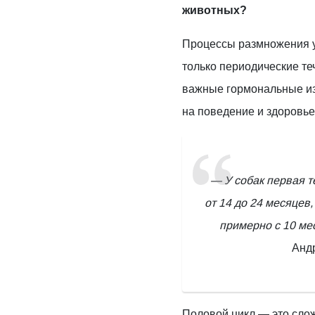
животных?
Процессы размножения у
только периодические теч
важные гормональные и
на поведение и здоровье
— У собак первая т
от 14 до 24 месяцев,
примерно с 10 ме
Анд
Половой цикл — это сло