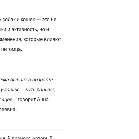
 собак и кошек — это не
ки и активность, но и
зменения, которые влияют
 питомца.
ечка бывает в возрасте
 у кошек — чуть раньше,
сяцев,
- говорит Анна
реевна.
жный процесс, который