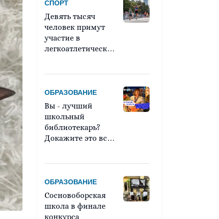
СПОРТ
Девять тысяч
человек примут
участие в
легкоатлетическом
марафоне «Европа
– Азия»
ОБРАЗОВАНИЕ
Вы - лучший
школьный
библиотекарь?
Докажите это всей
стране!
ОБРАЗОВАНИЕ
Сосновоборская
школа в финале
конкурса