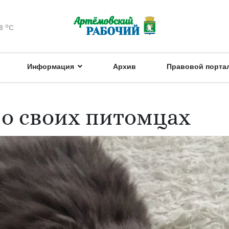
o
8
C
Информация
Архив
Правовой порта
 о своих питомцах