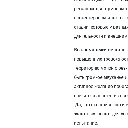
регулируется гормонами:
прогестероном и тестост
стадии, которые у разны
длительности и внешним
Во время течки животны
повышенную тревожность
территорию мочой с резк
быть громкое мяуканье и
активное желание побега
снизиться аппетит и спо
Да, это все привычно и 
животных, но вот для хо
испытание.