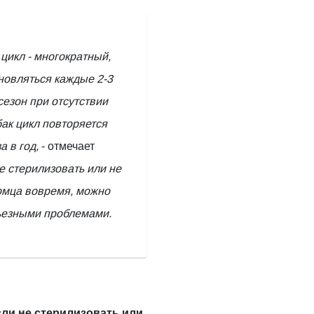
 цикл - многократный,
новляться каждые 2-3
сезон при отсутствии
бак цикл повторяется
а в год,
- отмечает
не стерилизовать или не
омца вовремя, можно
рьезными проблемами.
сли не стерилизовать или