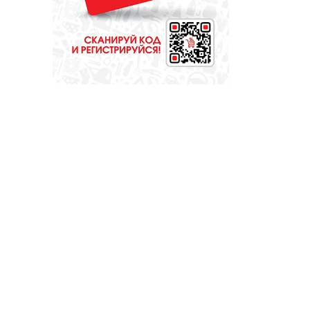
КУЛЬТУРА
Газманов, «Город
мастеров» и
музейные квесты
ОБЩЕСТВО
Огнеборцы из
Покровского
показали
достойный
результат в
многоборье «Сила
Урала»
ОБЩЕСТВО
Что нужно знать о
продаже детских
товаров?