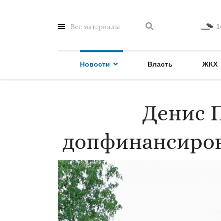
Все материалы
1
Новости
Власть
ЖКХ
Денис 
допфинансиров