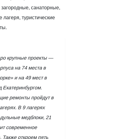
 загородные, санаторные,
 лагеря, туристические
ты.
про крупные проекты —
рпуса на 74 места в
рке» и на 49 мест в
д Екатеринбургом.
щие ремонты пройдут в
агерях. В 9 лагерях
дульные медблоки, 21
чит современное
 Также откроем пять