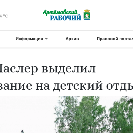
o
4
C
Информация
Архив
Правовой порта
Паслер выделил
ание на детский отд