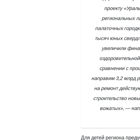
проекту «Ураль
региональных ла
палаточных городк
тысяч юных свердл
увеличили фина
оздоровительной
сравнении с про
направим 3,2 млрд р
на ремонт действу
строительство новы
вожатых»,
— нап
Для детей региона пред