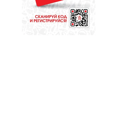
библиотекарь?
Докажите это всей
стране!
ОБРАЗОВАНИЕ
Сосновоборская
школа в финале
конкурса
школьных музеев
МЕДИЦИНА
От диеты до
режима: все о
питании при
грудном
вскармливании