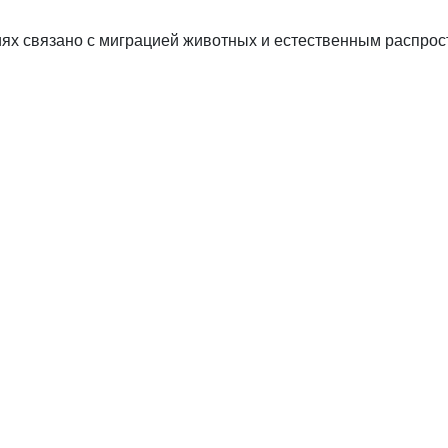
СПОРТ
иях связано с миграцией животных и естественным распро
Зарядка под
присмотром
полицейского