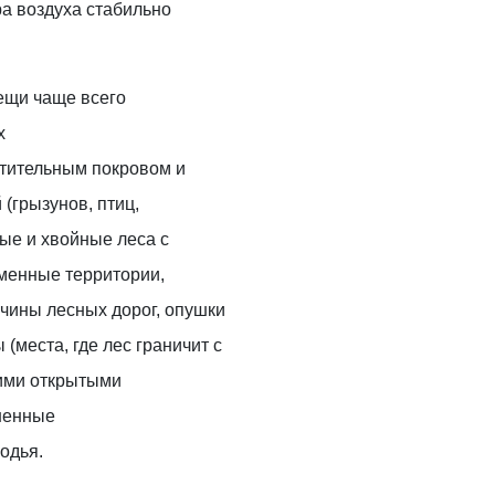
ра воздуха стабильно
ещи чаще всего
х
стительным покровом и
(грызунов, птиц,
ые и хвойные леса с
менные территории,
чины лесных дорог, опушки
(места, где лес граничит с
гими открытыми
шенные
одья.