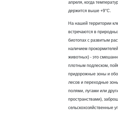
апреля, когда температу
держится выше +9°C.
На нашей территории кл
встречаются в природны
биотопах с развитым ра
наличием прокормителей 
животных) - это смешанн
плотным подлеском, пой
придорожные зоны и обо
лесов и переходные зоны 
полями, лугами или дру
пространствами), забро
сельскохозяйственные уг