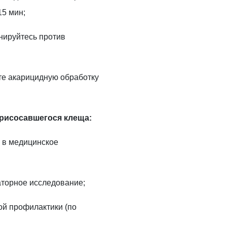
5 мин;
инируйтесь против
те акарицидную обработку
рисосавшегося клеща:
ь в медицинское
аторное исследование;
ной профилактики (по