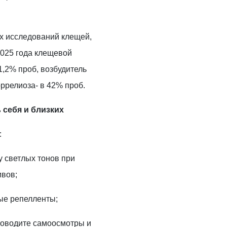
х исследований клещей,
2025 года клещевой
,2% проб, возбудитель
ррелиоза- в 42% проб.
 себя и близких
:
у светлых тонов при
ивов;
ые репелленты;
проводите самоосмотры и