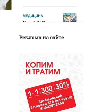
МЕДИЦИНА
Новый ФАП красив,
аккуратен и чист!
Реклама на сайте
СПОРТ
Девять тысяч
человек примут
участие в
легкоатлетическом
марафоне «Европа
– Азия»
ОБРАЗОВАНИЕ
Вы - лучший
школьный