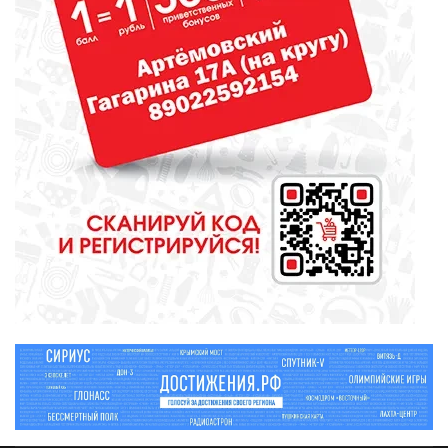
МЕДИЦИНА
От диеты до режима: все о
питании при грудном
вскармливании
СПОРТ
Зарядка под присмотром
полицейского