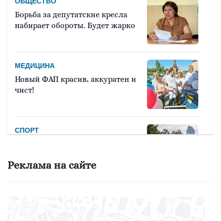
ОБЩЕСТВО
Борьба за депутатские кресла
набирает обороты. Будет жарко
МЕДИЦИНА
Новый ФАП красив, аккуратен и
чист!
СПОРТ
Девять тысяч человек примут
участие в легкоатлетическом
Реклама на сайте
марафоне «Европа – Азия»
ОБРАЗОВАНИЕ
Вы - лучший школьный