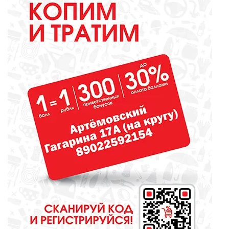
библиотекарь? Докажите это
всей стране!
ОБРАЗОВАНИЕ
Сосновоборская школа в финале
конкурса школьных музеев
МЕДИЦИНА
От диеты до режима: все о
питании при грудном
вскармливании
СПОРТ
Зарядка под присмотром
полицейского