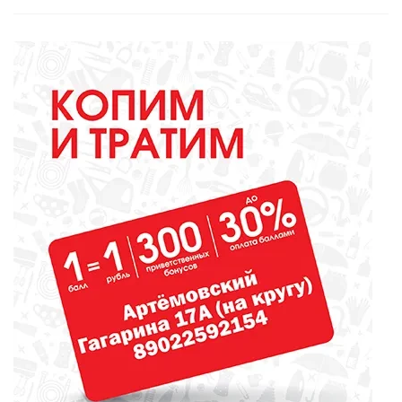
ОБРАЗОВАНИЕ
Вы - лучший школьный
библиотекарь? Докажите это
всей стране!
ОБРАЗОВАНИЕ
Сосновоборская школа в финале
конкурса школьных музеев
МЕДИЦИНА
От диеты до режима: все о
питании при грудном
вскармливании