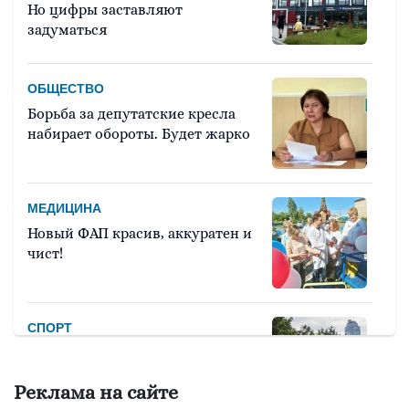
Но цифры заставляют
задуматься
ОБЩЕСТВО
Борьба за депутатские кресла
набирает обороты. Будет жарко
МЕДИЦИНА
Новый ФАП красив, аккуратен и
чист!
СПОРТ
Девять тысяч человек примут
участие в легкоатлетическом
Реклама на сайте
марафоне «Европа – Азия»