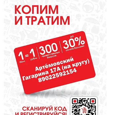
библиотекарь? Докажите это
всей стране!
ОБРАЗОВАНИЕ
Сосновоборская школа в финале
конкурса школьных музеев
МЕДИЦИНА
От диеты до режима: все о
питании при грудном
вскармливании
СПОРТ
Зарядка под присмотром
полицейского