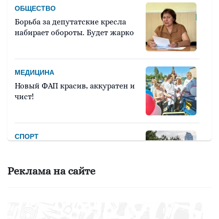
ОБЩЕСТВО
Борьба за депутатские кресла
набирает обороты. Будет жарко
МЕДИЦИНА
Новый ФАП красив, аккуратен и
чист!
СПОРТ
Девять тысяч человек примут
участие в легкоатлетическом
Реклама на сайте
марафоне «Европа – Азия»
ОБРАЗОВАНИЕ
Вы - лучший школьный