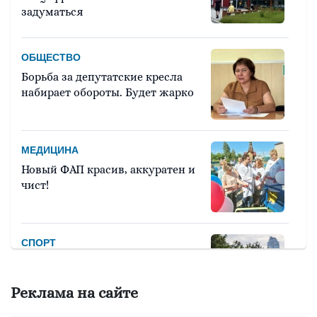
обеспечение продовольственной
задуматься
безопасности региона
ВЛАСТЬ
ОБЩЕСТВО
25 марта 2026
Борьба за депутатские кресла
набирает обороты. Будет жарко
Денис Паслер утвердил сводный
план тушения лесных пожаров
МЕДИЦИНА
ОБРАЗОВАНИЕ
Новый ФАП красив, аккуратен и
24 марта 2026
чист!
10 свердловских кластеров
«Профессионалитета» признаны
высокоэффективными
СПОРТ
Девять тысяч человек примут
ВЛАСТЬ
участие в легкоатлетическом
Реклама на сайте
марафоне «Европа – Азия»
24 марта 2026
На пустыре по улице Мира