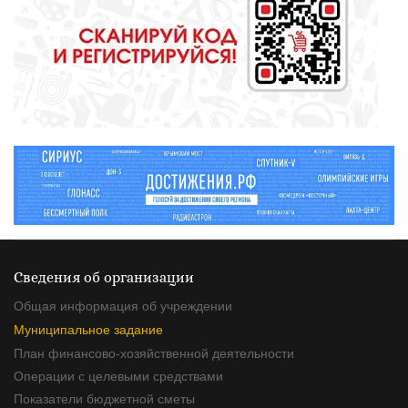
Зарядка под присмотром
Денис Паслер: «В Свердловской
полицейского
области формируется бесшовная
система профориентации»
ВЛАСТЬ
26 января 2026
Денис Паслер: Свердловская
область занимает второе место в
рейтинге событийного
потенциала регионов России
Сведения об организации
Общая информация об учреждении
Муниципальное задание
План финансово-хозяйственной деятельности
Операции с целевыми средствами
Показатели бюджетной сметы