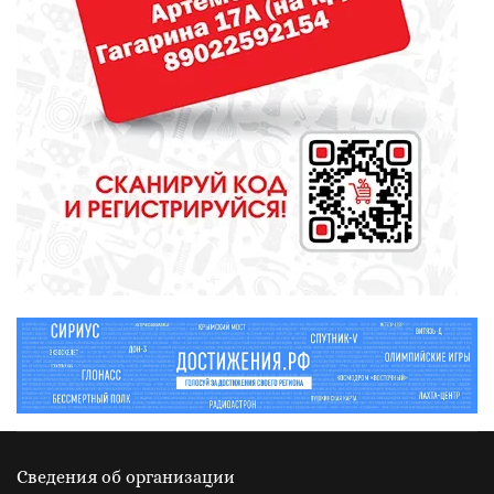
От диеты до режима: все о
питании при грудном
вскармливании
СПОРТ
Зарядка под присмотром
полицейского
Сведения об организации