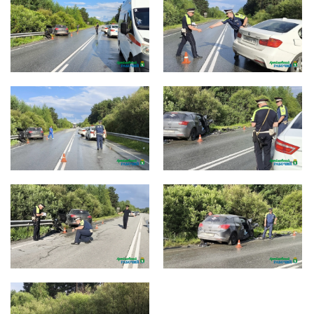
IMG_20260629_082531
IMG_20260629_082503
IMG_20260629_082520
IMG_20260629_082522
IMG_20260629_082523
IMG_20260629_082524