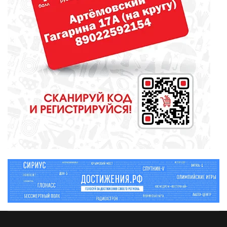
МЕДИЦИНА
От диеты до режима: все о
питании при грудном
вскармливании
СПОРТ
Зарядка под присмотром
полицейского