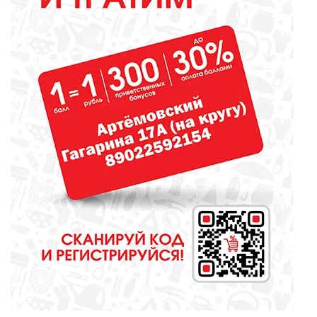
СПОРТ
Денис Паслер поставил
футбольному клубу «Урал»
задачу выйти в Российскую
премьер-лигу
КУЛЬТУРА
Газманов, «Город мастеров» и
музейные квесты
ОБЩЕСТВО
Огнеборцы из Покровского
показали достойный результат в
многоборье «Сила Урала»