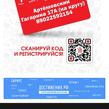
СПОРТ
Денис Паслер поставил
футбольному клубу «Урал»
задачу выйти в Российскую
премьер-лигу
КУЛЬТУРА
Газманов, «Город мастеров» и
музейные квесты