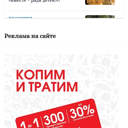
«Вместе – ради детей!»?
ОБЩЕСТВО
Красота требует... вашего голоса
на «Госуслугах»
Реклама на сайте
МЕДИЦИНА
Они «пробуют профессию на
вкус»
ОБЩЕСТВО
Какие вирусы могут уничтожить
домашних свиней и птиц?