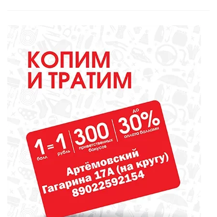
МЕДИЦИНА
Они «пробуют профессию на
вкус»
ОБЩЕСТВО
Какие вирусы могут уничтожить
домашних свиней и птиц?
СПОРТ
Денис Паслер поставил
футбольному клубу «Урал»
задачу выйти в Российскую
премьер-лигу