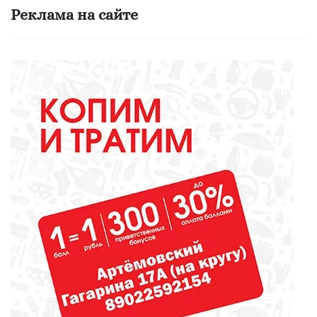
Не все то золото, что для школы
Реклама на сайте
ОБЩЕСТВО
Сегодня стартовала ярмарка в
Ирбите
ЖКХ
Не превращайте свой двор в
свалку!
МЕДИЦИНА
Наше здоровье - не статистика.
Но цифры заставляют
задуматься