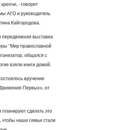
е крепче
, - говорит
умы АГО и руководитель
тина Кайгородова.
и передвижная выставка
уры "Мир православной
рганизатор, общался с
огие взяли книги домой.
состоялось вручение
«Движения Первых», от
 планируют сделать это
 чтобы наши семьи стали
пче.