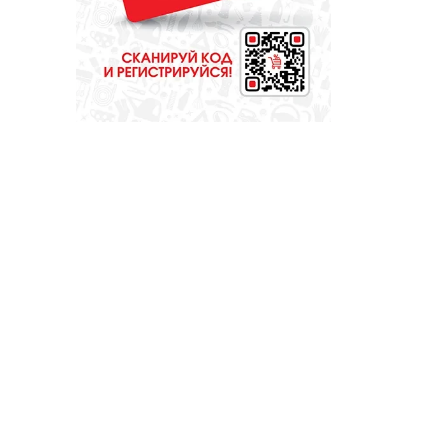
СПОРТ
Зарядка под
присмотром
полицейского
ОБЩЕСТВО
Опыт, практика,
признание: что
ждет делегации на
форуме «Вместе –
ради детей!»?
ОБЩЕСТВО
Красота требует...
вашего голоса на
«Госуслугах»