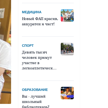
МЕДИЦИНА
Новый ФАП красив,
аккуратен и чист!
СПОРТ
Девять тысяч
человек примут
участие в
легкоатлетическом
марафоне «Европа
– Азия»
ОБРАЗОВАНИЕ
Вы - лучший
школьный
библиотекарь?