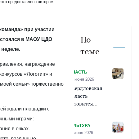
ото предоставлено автором
команда» при участии
По
стоялся в МАОУ ЦДО
 неделе.
теме
дравления, награждение
ВЛАСТЬ
конкурсов «Логотип» и
30 июня 2026
 моей семьи» торжественно
Свердловская
область
готовится
лей ждали площадки с
принять XXIII
ичными играми:
Международный
КУЛЬТУРА
фестиваль
ания в очках-
18 июня 2026
православной
лото, различные