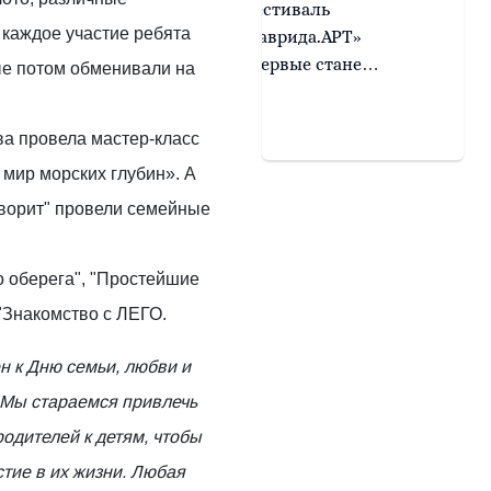
Фестиваль
культуры
а каждое участие ребята
«Таврида.АРТ»
«Царские дни»
впервые станет
ые потом обменивали на
частью
Международного
ва провела мастер-класс
фестиваля
молодежи в
 мир морских глубин». А
Екатеринбурге
ворит" провели семейные
о оберега", "Простейшие
 "Знакомство с ЛЕГО.
н к Дню семьи, любви и
. Мы стараемся привлечь
одителей к детям, чтобы
тие в их жизни. Любая