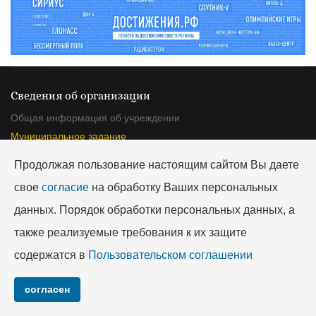
Сведения об организации
Общая информация об учреждении
Муниципальное задание
План финансово-хозяйственной деятельности
Продолжая пользование настоящим сайтом Вы даете
Операции с целевыми средствами
свое
согласие
на обработку Ваших персональных
Показатели бюджетной сметы
Результаты деятельности, использование имущества
данных. Порядок обработки персональных данных, а
Контрольные мероприятия и их результаты
также реализуемые требования к их защите
Годовая бухгалтерская отчетность
содержатся в
Пользовательском соглашении
Иная информация об учреждении
согласен
Полезные ссылки
Информация