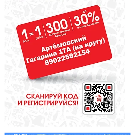
Сосновоборская школа в финале
конкурса школьных музеев
МЕДИЦИНА
От диеты до режима: все о
питании при грудном
вскармливании
СПОРТ
Зарядка под присмотром
полицейского