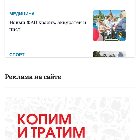
МЕДИЦИНА
Новый ФАП красив, аккуратен и
чист!
СПОРТ
Девять тысяч человек примут
участие в легкоатлетическом
Реклама на сайте
марафоне «Европа – Азия»
ОБРАЗОВАНИЕ
Вы - лучший школьный
библиотекарь? Докажите это
всей стране!
ОБРАЗОВАНИЕ