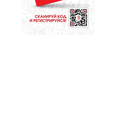
ОБЩЕСТВО
Опыт, практика,
признание: что
ждет делегации на
форуме «Вместе –
ради детей!»?
ОБЩЕСТВО
Красота требует...
вашего голоса на
«Госуслугах»
МЕДИЦИНА
Они «пробуют
профессию на
вкус»