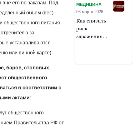
и вне его по заказам. Под
МЕДИЦИНА
его нарушение
06 марта 2026
еделенный объем (вес)
Как снизить
ии общественного питания
риск
 потребителю за
заражения
орые устанавливаются
листериозом?
еню или винной карте).
е, баров, столовых,
ест общественного
аться в соответствии с
ыми актами:
слуг общественного
ением Правительства РФ от