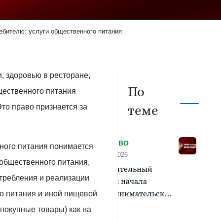
ебителю: услуги общественного питания
, здоровью в ресторане,
По
щественного питания
то право признается за
теме
ОБЩЕСТВО
ного питания понимается
16 июля 2026
 общественного питания,
Уведомительный
отребления и реализации
порядок начала
предпринимательской
о питания и иной пищевой
деятельности и
покупные товары) как на
ответственность за