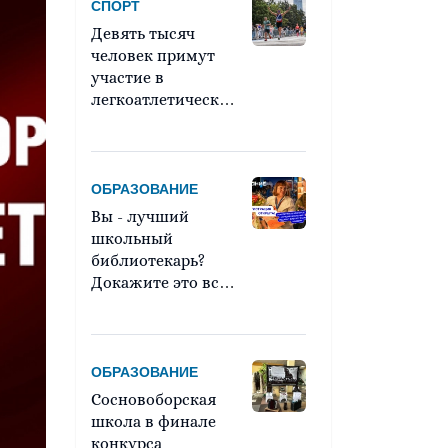
СПОРТ
Девять тысяч
человек примут
участие в
легкоатлетическом
марафоне «Европа
– Азия»
ОБРАЗОВАНИЕ
Вы - лучший
школьный
библиотекарь?
Докажите это всей
стране!
ОБРАЗОВАНИЕ
Сосновоборская
школа в финале
конкурса