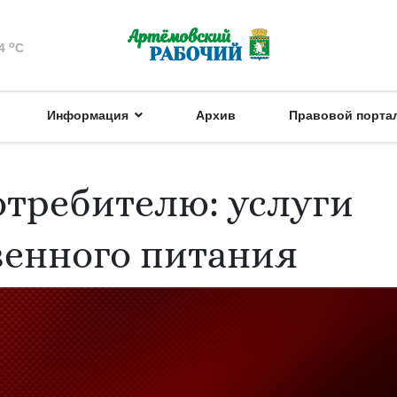
o
4
C
Информация
Архив
Правовой порта
требителю: услуги
енного питания