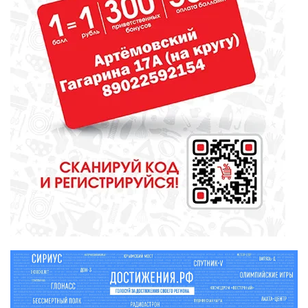
СПОРТ
Денис Паслер поставил
футбольному клубу «Урал»
задачу выйти в Российскую
премьер-лигу
КУЛЬТУРА
Газманов, «Город мастеров» и
музейные квесты