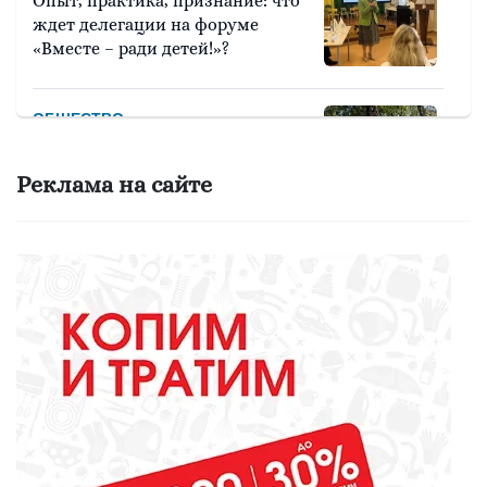
Опыт, практика, признание: что
ждет делегации на форуме
«Вместе – ради детей!»?
ОБЩЕСТВО
Красота требует... вашего голоса
на «Госуслугах»
Реклама на сайте
МЕДИЦИНА
Они «пробуют профессию на
вкус»
ОБЩЕСТВО
Какие вирусы могут уничтожить
домашних свиней и птиц?