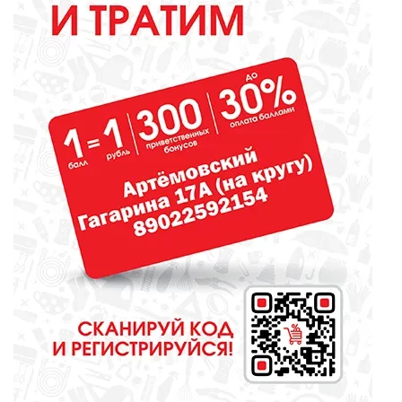
ОБЩЕСТВО
Какие вирусы могут уничтожить
домашних свиней и птиц?
СПОРТ
Денис Паслер поставил
футбольному клубу «Урал»
задачу выйти в Российскую
премьер-лигу
КУЛЬТУРА
Газманов, «Город мастеров» и
музейные квесты