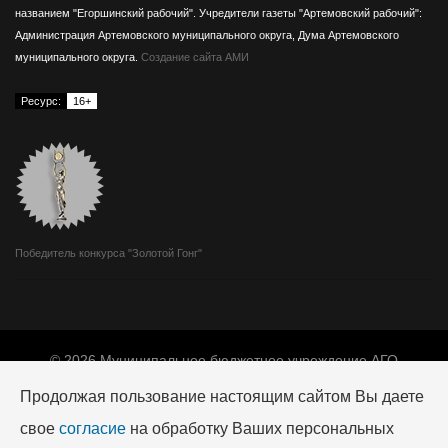
названием "Егоршинский рабочий".
Учредители газеты "Артемовский рабочий":
Администрация Артемовского муниципального округа, Дума Артемовского
муниципального округа.
Создание сайта АМИ
Ресурс:
16+
Победитель конкурса "Золотой Гонг"
© 2026 Муниципальное бюджетное учреждение АГО
«Издатель».
Продолжая пользование настоящим сайтом Вы даете
Адрес: 623780, г. Артемовский, ул. Мира, 10.
Телефон редакции: +7 (34363) 2-04-68, e-mail:
art-
свое
согласие
на обработку Ваших персональных
izdatel@mail.ru