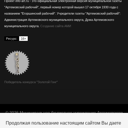
Проект info-art.ru - это официальная электронная версия муниципальной газеты
"Артемовский рабочий", первый номер которой вышел 17 октября 1930 года с
названием "Егоршинский рабочий".
Учредители газеты "Артемовский рабочий":
Администрация Артемовского муниципального округа, Дума Артемовского
муниципального округа.
Создание сайта АМИ
Ресурс:
16+
Победитель конкурса "Золотой Гонг"
© 2026 Муниципальное бюджетное учреждение Артемовского
муниципального округа «Издатель».
Продолжая пользование настоящим сайтом Вы даете
Адрес: 623780, г. Артемовский, ул. Мира, 10.