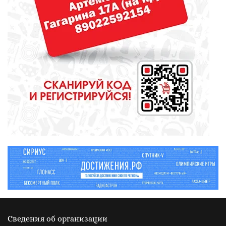
От диеты до режима: все о
питании при грудном
вскармливании
СПОРТ
Зарядка под присмотром
полицейского
Сведения об организации