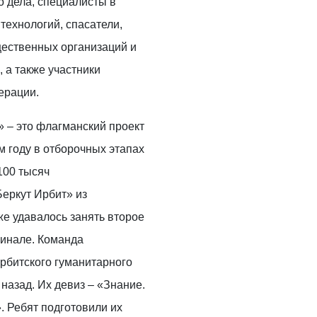
 дела, специалисты в
ехнологий, спасатели,
ественных организаций и
, а также участники
ерации.
 – это флагманский проект
 году в отборочных этапах
100 тысяч
Беркут Ирбит» из
е удавалось занять второе
инале. Команда
рбитского гуманитарного
 назад. Их девиз – «Знание.
. Ребят подготовили их