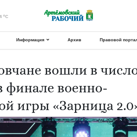
o
4
C
Информация
Архив
Правовой порта
вчане вошли в числ
 финале военно-
ой игры «Зарница 2.0