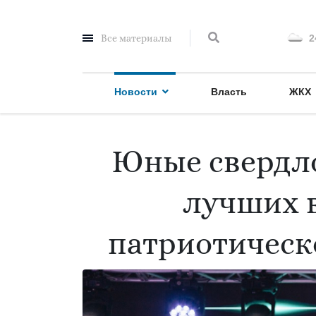
Все материалы
2
Новости
Власть
ЖКХ
Юные свердло
лучших в
патриотическ