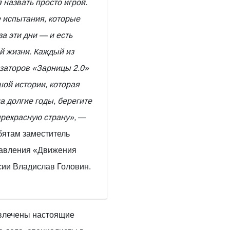
 назвать просто игрой.
е испытания, которые
а эти дни — и есть
й жизни. Каждый из
изаторов «Зарницы 2.0»
шой истории, которая
а долгие годы, берегите
прекрасную страну»,
—
бятам заместитель
равления «Движения
сии Владислав Головин.
влечены настоящие