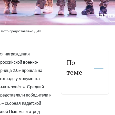
Фото предоставлено ДИП
ия награждения
По
российской военно-
арница 2.0» прошла на
теме
гограде у монумента
мать зовёт!». Средний
представляли победители и
 – сборная Кадетской
рхней Пышмы и отряд