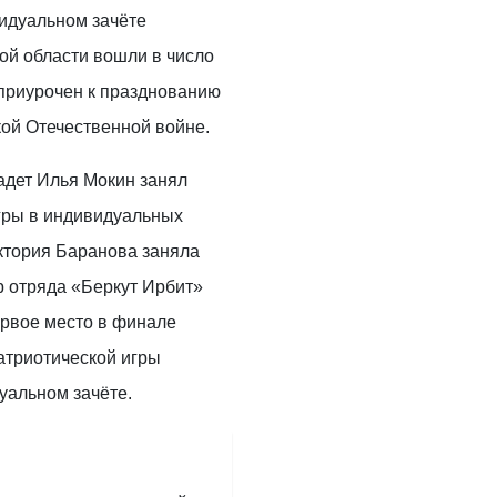
видуальном зачёте
ой области вошли в число
приурочен к празднованию
кой Отечественной войне.
адет Илья Мокин занял
игры в индивидуальных
иктория Баранова заняла
р отряда «Беркут Ирбит»
ервое место в финале
атриотической игры
уальном зачёте.