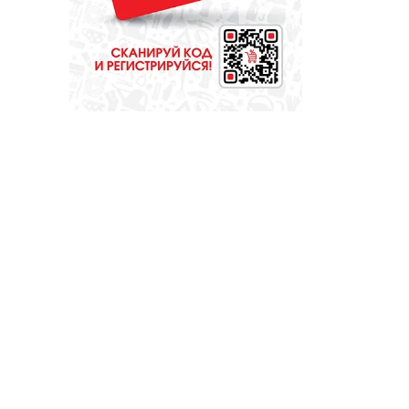
библиотекарь?
Докажите это всей
стране!
ОБРАЗОВАНИЕ
Сосновоборская
школа в финале
конкурса
школьных музеев
МЕДИЦИНА
От диеты до
режима: все о
питании при
грудном
вскармливании