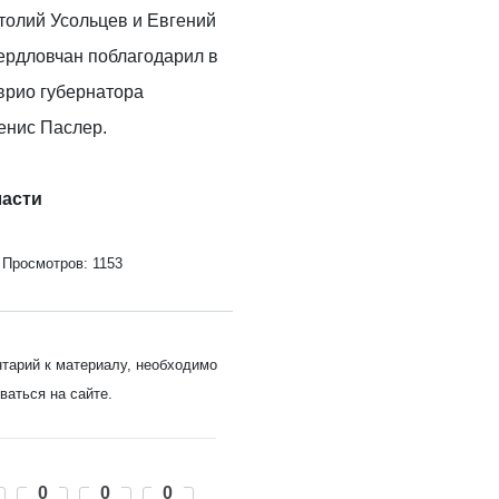
толий Усольцев и Евгений
ердловчан поблагодарил в
врио губернатора
енис Паслер.
ласти
Просмотров: 1153
нтарий к материалу, необходимо
ваться на сайте.
0
0
0