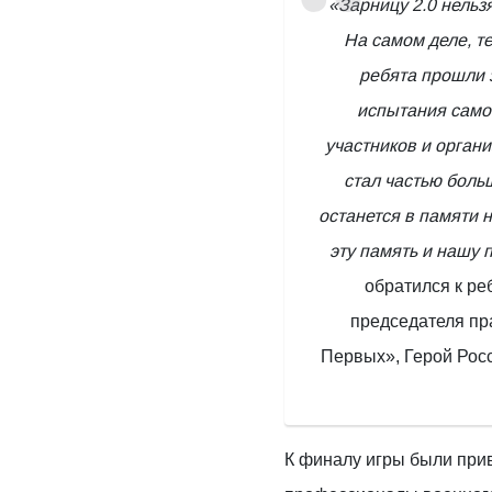
«Зарницу 2.0 нельзя
На самом деле, т
ребята прошли з
испытания само
участников и орган
стал частью боль
останется в памяти н
эту память и нашу 
обратился к ре
председателя п
Первых», Герой Рос
К финалу игры были при