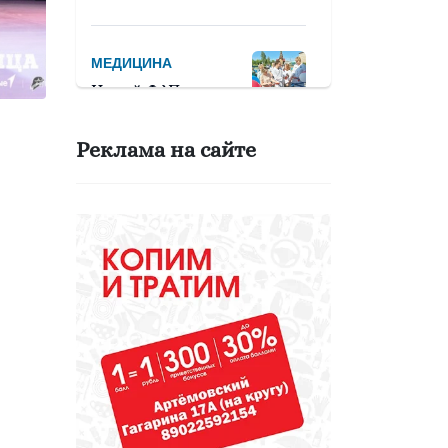
МЕДИЦИНА
Новый ФАП красив,
аккуратен и чист!
Реклама на сайте
СПОРТ
Девять тысяч
человек примут
участие в
легкоатлетическом
марафоне «Европа
– Азия»
ОБРАЗОВАНИЕ
Вы - лучший
школьный