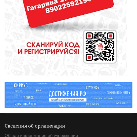
Наше здоровье - не статистика.
Но цифры заставляют
задуматься
ОБЩЕСТВО
Борьба за депутатские кресла
набирает обороты. Будет жарко
Сведения об организации
Общая информация об учреждении