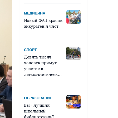
МЕДИЦИНА
Новый ФАП красив,
аккуратен и чист!
СПОРТ
Девять тысяч
человек примут
участие в
легкоатлетическом
марафоне «Европа
– Азия»
ОБРАЗОВАНИЕ
Вы - лучший
школьный
библиотекарь?