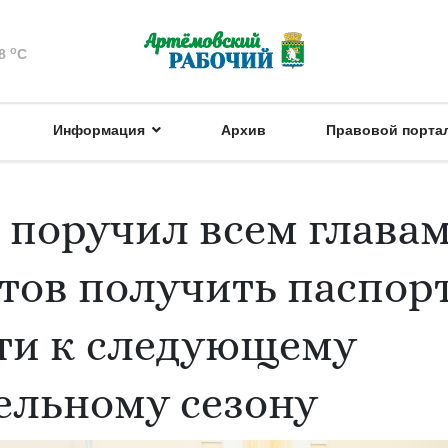
o
8
C
Информация
Архив
Правовой порта
 поручил всем глава
ов получить паспор
ти к следующему
ельному сезону