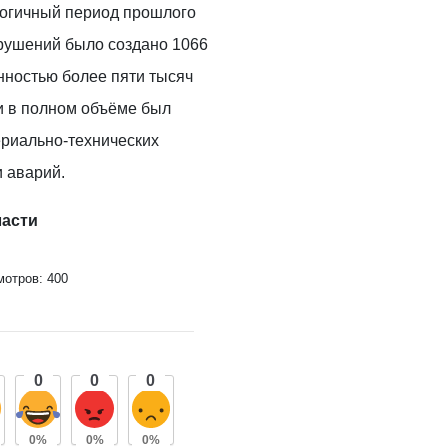
логичный период прошлого
арушений было создано 1066
нностью более пяти тысяч
и в полном объёме был
риально-технических
 аварий.
ласти
отров: 400
0
0
0
0%
0%
0%