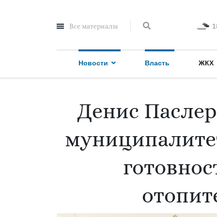
Все материалы
1
Новости
Власть
ЖКХ
Денис Паслер
муниципалитет
готовнос
отопит