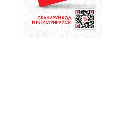
СПОРТ
Зарядка под
присмотром
полицейского
ОБЩЕСТВО
Опыт, практика,
признание: что
ждет делегации на
форуме «Вместе –
ради детей!»?
ОБЩЕСТВО
Красота требует...
вашего голоса на
«Госуслугах»