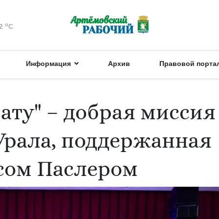
o
2
C
Информация
Архив
Правовой порта
ату" – добрая миссия
Урала, поддержанная
сом Паслером