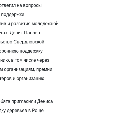
Паслер
ответил на вопросы
утвердил
 поддержки
сводный
тив и развития молодёжной
план
ОБРАЗОВАНИЕ
тушения
етах. Денис Паслер
24 марта 2026
лесных
льство Свердловской
10 свердловских
пожаров
тороннюю поддержку
кластеров
«Профессионалитета»
нию, в том числе через
признаны
м организациям, премии
высокоэффективными
тёров и организацию
ВЛАСТЬ
24 марта 2026
На пустыре
по улице
ебята пригласили Дениса
Мира
дку деревьев в Роще
появится
новый