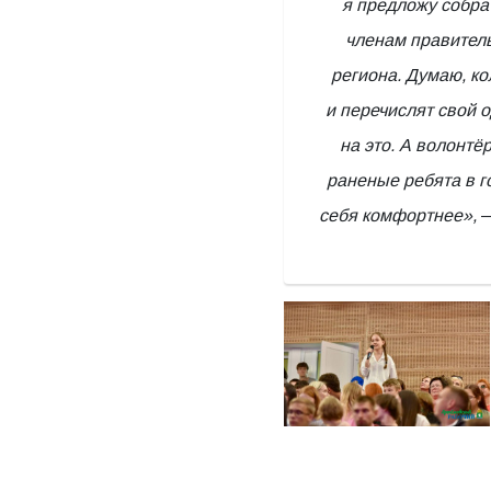
я предложу собра
членам правител
региона. Думаю, к
и перечислят свой 
на это. А волонтё
раненые ребята в г
себя комфортнее»,
—
85db103d72091cc04f3c789f0d