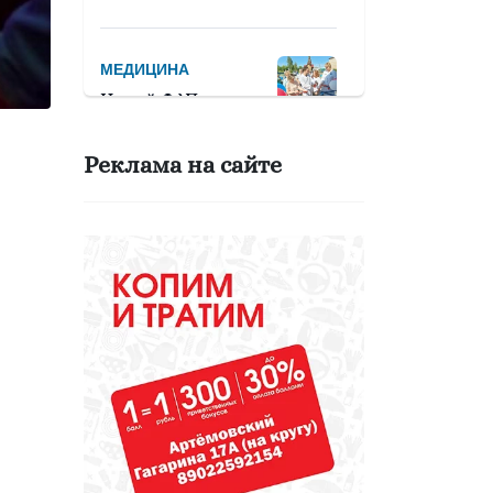
МЕДИЦИНА
Новый ФАП красив,
аккуратен и чист!
Реклама на сайте
СПОРТ
Девять тысяч
человек примут
участие в
легкоатлетическом
марафоне «Европа
– Азия»
ОБРАЗОВАНИЕ
Вы - лучший
школьный