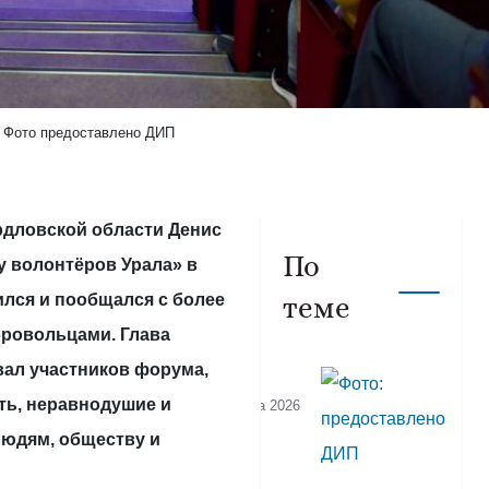
Фото предоставлено ДИП
рдловской области Денис
По
у волонтёров Урала» в
тился и пообщался с более
теме
бровольцами. Глава
вал участников форума,
СПОРТ
ть, неравнодушие и
04 августа 2026
Денис
людям, обществу и
Паслер