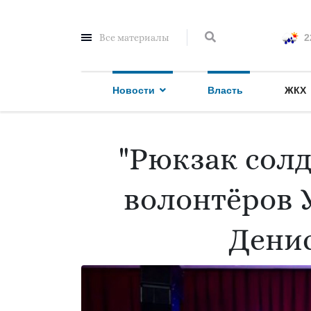
Все материалы
2
Новости
Власть
ЖКХ
"Рюкзак солд
волонтёров 
Дени