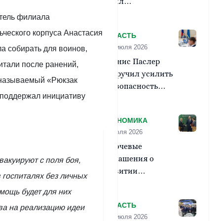
поставил
футбольному
атель филиала
клубу «Урал»
ьческого корпуса Анастасия
ВЛАСТЬ
задачу выйти
28 июля 2026
 собирать для воинов,
в
Денис Паслер
Российскую
итали после ранений,
поручил усилить
премьер-
 называемый «Рюкзак
безопасность
лигу
а поддержал инициативу
объектов,
задействованных
ЭКОНОМИКА
в проведении
08 июля 2026
Единого дня
Ключевые
голосования
соглашения о
вакуируют с поля боя,
развитии
 госпиталях без личных
муниципалитетов,
мощь будет для них
промышленности
ВЛАСТЬ
ва на реализацию идеи
и кадровой
07 июля 2026
подготовки