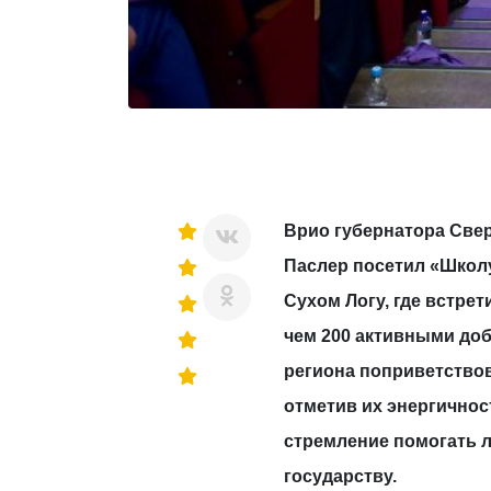
Врио губернатора Све
Паслер посетил «Школ
Сухом Логу, где встре
чем 200 активными до
региона поприветство
отметив их энергичнос
стремление помогать 
государству.