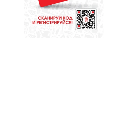
библиотекарь?
Докажите это всей
стране!
ОБРАЗОВАНИЕ
Сосновоборская
школа в финале
конкурса
школьных музеев
МЕДИЦИНА
От диеты до
режима: все о
питании при
грудном
вскармливании