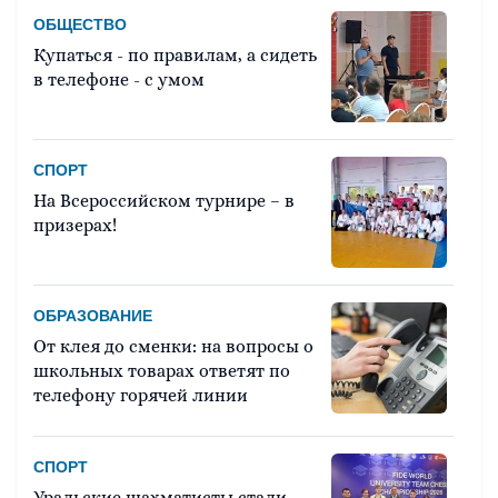
Свердловская область сохраняет
ОБЩЕСТВО
статус одного из ведущих
Купаться - по правилам, а сидеть
промышленных,
в телефоне - с умом
образовательных и научных
центров России
ЭКОНОМИКА
18 мая 2026
СПОРТ
Свердловские пищевые
На Всероссийском турнире – в
предприятия нацелены на
призерах!
обеспечение продовольственной
безопасности региона
ОБРАЗОВАНИЕ
ВЛАСТЬ
От клея до сменки: на вопросы о
25 марта 2026
школьных товарах ответят по
Денис Паслер утвердил сводный
телефону горячей линии
план тушения лесных пожаров
СПОРТ
ОБРАЗОВАНИЕ
Уральские шахматисты стали