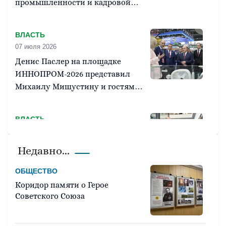
промышленности и кадровой
подготовки подписаны на
ИННОПРОМе
ВЛАСТЬ
07 июля 2026
Денис Паслер на площадке
ИННОПРОМ-2026 представил
Михаилу Мишустину и гостям
выставки промышленный
потенциал региона
ВЛАСТЬ
01 июля 2026
Денис Паслер отметил
Недавно...
значимость создания на Среднем
Урале ЦОД для развития
ОБЩЕСТВО
цифровизации и укрепления
Коридор памяти о Герое
региональной экономики
Советского Союза
ВЛАСТЬ
17 июня 2026