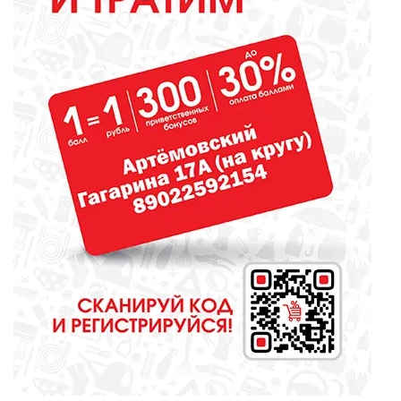
ОБЩЕСТВО
Какие вирусы могут уничтожить
домашних свиней и птиц?
СПОРТ
Денис Паслер поставил
футбольному клубу «Урал»
задачу выйти в Российскую
премьер-лигу
КУЛЬТУРА
Газманов, «Город мастеров» и
музейные квесты