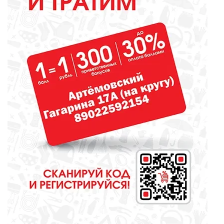
МЕДИЦИНА
Наше здоровье - не статистика.
Но цифры заставляют
задуматься
ОБЩЕСТВО
Борьба за депутатские кресла
набирает обороты. Будет жарко
МЕДИЦИНА
Новый ФАП красив, аккуратен и
чист!