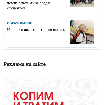
чемпионата мира среди
студентов
ОБРАЗОВАНИЕ
Не все то золото, что для школы
ОБЩЕСТВО
Сегодня стартовала ярмарка в
Реклама на сайте
Ирбите
ЖКХ
Не превращайте свой двор в
свалку!