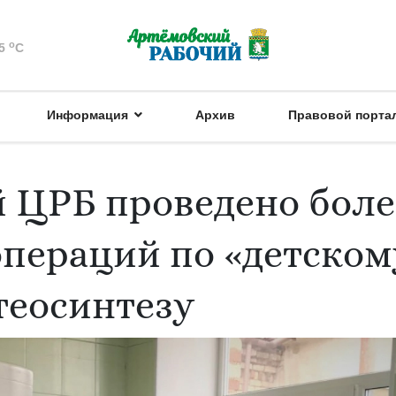
o
5
C
Информация
Архив
Правовой порта
 ЦРБ проведено боле
операций по «детском
теосинтезу