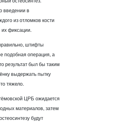
ный остеосинтез.
о введении в
ждого из отломков кости
 их фиксации.
 правильно, штифты
е подобная операция, а
что результат был бы таким
бёнку выдержать пытку
то тяжело.
тёмовской ЦРБ ожидается
ходных материалов, затем
остеосинтезу будут