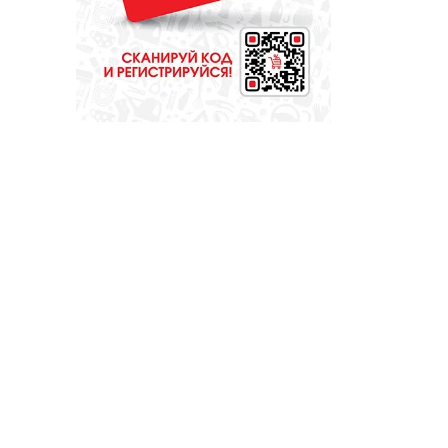
КУЛЬТУРА
Газманов, «Город
мастеров» и
музейные квесты
ОБЩЕСТВО
Огнеборцы из
Покровского
показали
достойный
результат в
многоборье «Сила
Урала»
ОБЩЕСТВО
Что нужно знать о
продаже детских
товаров?