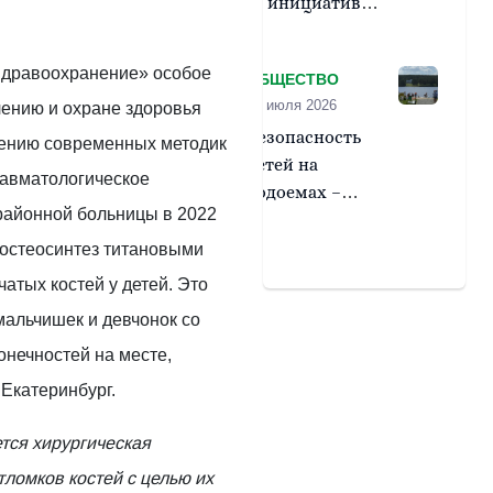
инициатив
родительских
сообществ
Здравоохранение» особое
ОБЩЕСТВО
получат 14
08 июля 2026
лению и охране здоровья
проектов
Безопасность
Свердловской
дрению современных методик
детей на
области
авматологическое
водоемах –
районной больницы в 2022
ответственность
родителей
 остеосинтез титановыми
атых костей у детей. Это
мальчишек и девчонок со
нечностей на месте,
 Екатеринбург.
тся хирургическая
ломков костей с целью их