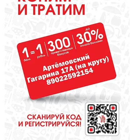
ОБРАЗОВАНИЕ
Сосновоборская школа в финале
конкурса школьных музеев
МЕДИЦИНА
От диеты до режима: все о
питании при грудном
вскармливании
СПОРТ
Зарядка под присмотром
полицейского