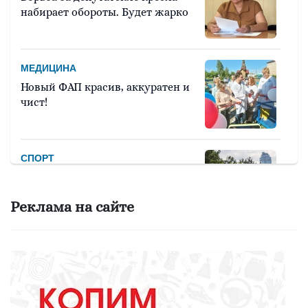
набирает обороты. Будет жарко
МЕДИЦИНА
Новый ФАП красив, аккуратен и
чист!
СПОРТ
Девять тысяч человек примут
участие в легкоатлетическом
Реклама на сайте
марафоне «Европа – Азия»
ОБРАЗОВАНИЕ
Вы - лучший школьный
библиотекарь? Докажите это
всей стране!