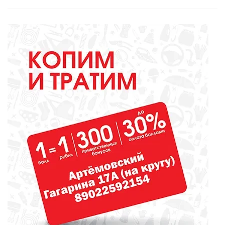
ОБРАЗОВАНИЕ
Вы - лучший школьный
библиотекарь? Докажите это
всей стране!
ОБРАЗОВАНИЕ
Сосновоборская школа в финале
конкурса школьных музеев
МЕДИЦИНА
От диеты до режима: все о
питании при грудном
вскармливании