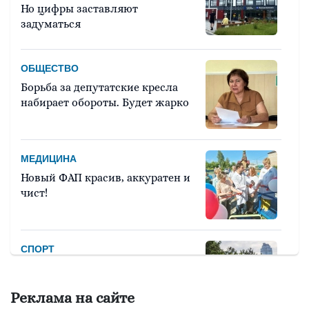
Но цифры заставляют
задуматься
ОБЩЕСТВО
Борьба за депутатские кресла
набирает обороты. Будет жарко
МЕДИЦИНА
Новый ФАП красив, аккуратен и
чист!
СПОРТ
Девять тысяч человек примут
участие в легкоатлетическом
Реклама на сайте
марафоне «Европа – Азия»