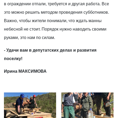
в ограждении отпали, требуется и другая работа. Все
это можно решить методом проведения субботников.
Важно, чтобы жители понимали, что ждать манны
небесной не стоит. Порядок нужно наводить своими
руками, это нам по силам.
- Удачи вам в депутатских делах и развития
поселку!
Ирина МАКСИМОВА
84d3ab2b-54e3-4435-ab3b-
179edfa7-78fc-4d1f-b787-
113c93b3c36e
0a5f323ddae8 (1)