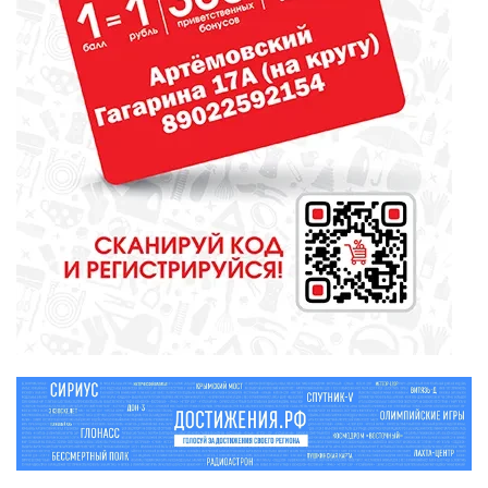
МЕДИЦИНА
От диеты до режима: все о
питании при грудном
вскармливании
СПОРТ
Зарядка под присмотром
полицейского