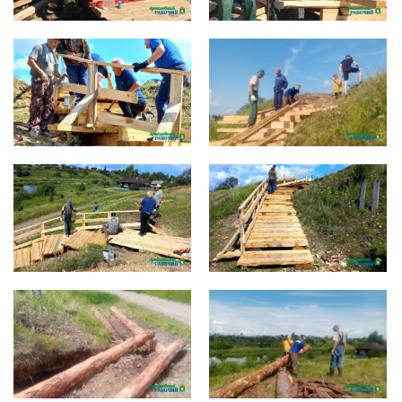
7971b891-e717-433a-a21d-
b7d7e6ae-1456-471c-a671-
af2cd2324482
d75f041e91ad
bb905d8b-337c-4aec-bc14-
bead26bb-26ec-4364-b553-
f09b67f84000 (1)
f4bca6b1590e
UXaxxjQV2mc
XhXvWNFV4hg