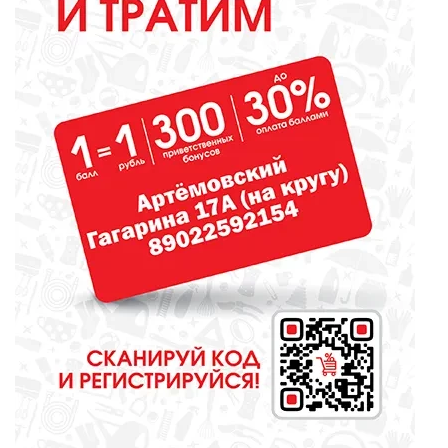
ЖКХ
Не превращайте свой двор в
свалку!
МЕДИЦИНА
Наше здоровье - не статистика.
Но цифры заставляют
задуматься
ОБЩЕСТВО
Борьба за депутатские кресла
набирает обороты. Будет жарко