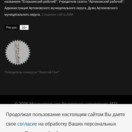
названием "Егоршинский рабочий".
Учредители газеты "Артемовский рабочий":
Администрация Артемовского муниципального округа, Дума Артемовского
муниципального округа.
Создание сайта АМИ
Ресурс:
16+
Победитель конкурса "Золотой Гонг"
© 2026 Муниципальное бюджетное учреждение АГО
«Издатель».
Продолжая пользование настоящим сайтом Вы даете
Адрес: 623780, г. Артемовский, ул. Мира, 10.
Телефон редакции: +7 (34363) 2-04-68, e-mail:
art-
свое
согласие
на обработку Ваших персональных
izdatel@mail.ru