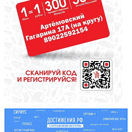
МЕДИЦИНА
От диеты до режима: все о
питании при грудном
вскармливании
СПОРТ
Зарядка под присмотром
полицейского