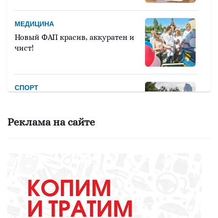
МЕДИЦИНА
Новый ФАП красив, аккуратен и
чист!
СПОРТ
Девять тысяч человек примут
участие в легкоатлетическом
Реклама на сайте
марафоне «Европа – Азия»
ОБРАЗОВАНИЕ
Вы - лучший школьный
библиотекарь? Докажите это
всей стране!