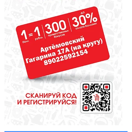
ОБРАЗОВАНИЕ
Сосновоборская школа в финале
конкурса школьных музеев
МЕДИЦИНА
От диеты до режима: все о
питании при грудном
вскармливании
СПОРТ
Зарядка под присмотром
полицейского