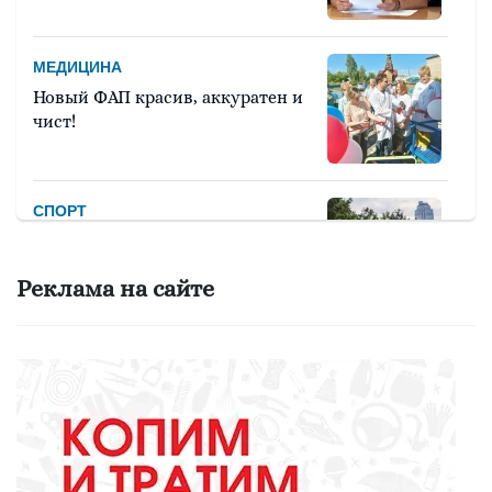
МЕДИЦИНА
Новый ФАП красив, аккуратен и
чист!
СПОРТ
Девять тысяч человек примут
участие в легкоатлетическом
Реклама на сайте
марафоне «Европа – Азия»
ОБРАЗОВАНИЕ
Вы - лучший школьный
библиотекарь? Докажите это
всей стране!