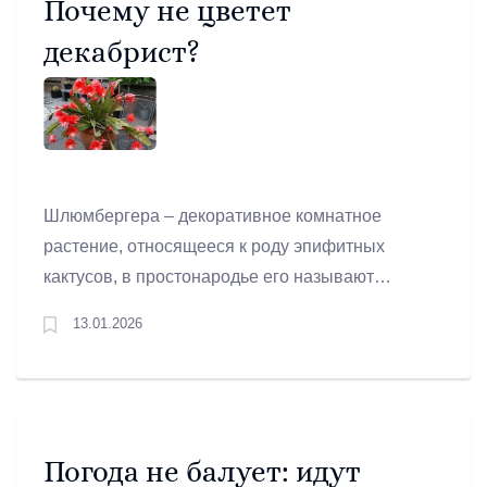
Почему не цветет
декабрист?
Шлюмбергера – декоративное комнатное
растение, относящееся к роду эпифитных
кактусов, в простонародье его называют
декабристом, так как оно радует хозяина своим
13.01.2026
цветением именно в зимний период. Во время
цветения декабрист беспрерывно выпускает
цветки необычной формы, образуя изящную
композицию. Однако не всем обладателям
данного растения удается добиться цветения.
Погода не балует: идут