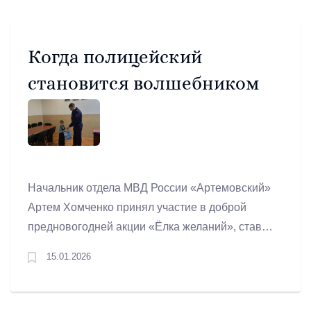
желающие принять участие в обряде омовения
могут это сделать в период с 15.00 18 января
до 15.00 19 января.
Когда полицейский
становится волшебником
Начальник отдела МВД России «Артемовский»
Артем Хомченко принял участие в доброй
предновогодней акции «Ёлка желаний», став
волшебником для мальчика из многодетной
15.01.2026
семьи. В рамках проекта полковник полиции
лично вручил ему подарок, исполнив заветную
мечту.