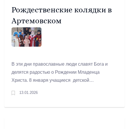
Рождественские колядки в
Артемовском
В эти дни православные люди славят Бога и
делятся радостью о Рождении Младенца
Христа. 8 января учащиеся детской
воскресной школы, родители и преподаватели
13.01.2026
вместе с настоятелем прихода в честь иконы
Божией Матери «Умиление» иереем Андреем
Малашенко посетили прихожан, тех, кто в силу
преклонного возраста или болезни не смог
прийти в храм на праздник.