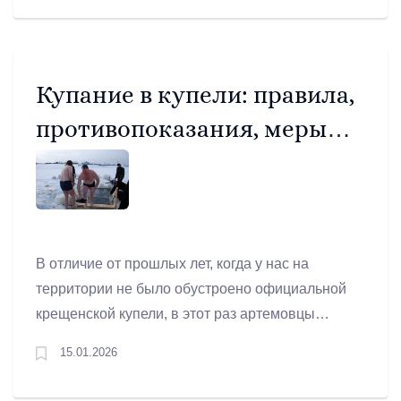
на дорожную деятельность из областного
бюджета муниципалитетам принято 15 января
на заседании регионального правительства.
Купание в купели: правила,
противопоказания, меры
безопасности
В отличие от прошлых лет, когда у нас на
территории не было обустроено официальной
крещенской купели, в этот раз артемовцы
смогут окунуться – купель будет организована в
15.01.2026
селе Покровском, в районе плотины
«Центральная», что на реке Бобровке. Все