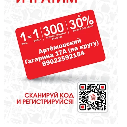
ОБРАЗОВАНИЕ
Сосновоборская школа в финале
конкурса школьных музеев
МЕДИЦИНА
От диеты до режима: все о
питании при грудном
вскармливании
СПОРТ
Зарядка под присмотром
полицейского