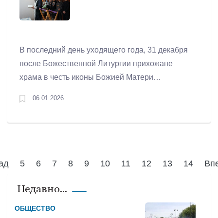
В последний день уходящего года, 31 декабря
после Божественной Литургии прихожане
храма в честь иконы Божией Матери
"Умиление" г. Артемовский вместе с
06.01.2026
настоятелем иереем Андреем Малашенко
совершили поездку в село Бичур, чтобы там
почтить память святителя Модеста
Иерусалимского, во имя которого и был
освящен в конце 19 века местный храм. К
ад
5
6
7
8
9
10
11
12
13
14
Вп
этому праздничному дню был написан и
освящен новый образ святителя Модеста.
Недавно...
ОБЩЕСТВО