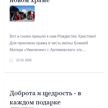
Вот и снова пришло к нам Рождество Христово!
Для прихожан храма в честь иконы Божией
Матери «Умиление» г. Артемовского это
Рождество стало особенным. Впервые за
12.01.2026
десять лет праздничная служба состоялась в
новом построенном храме. Хорошо молиться в
большом, теплом и уютном месте, где
чувствуется, что все сделано с любовью.
Доброта и щедрость - в
каждом подарке